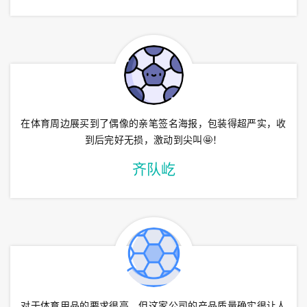
在体育周边展买到了偶像的亲笔签名海报，包装得超严实，收
到后完好无损，激动到尖叫🤩！
齐队屹
对于体育用品的要求很高，但这家公司的产品质量确实很让人