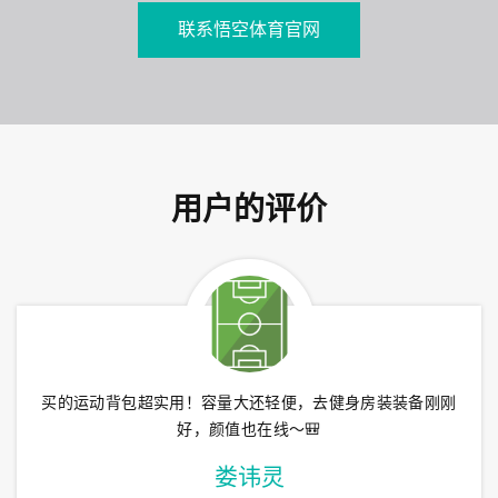
联系悟空体育官网
用户的评价
买的运动背包超实用！容量大还轻便，去健身房装装备刚刚
好，颜值也在线～🎒
娄讳灵