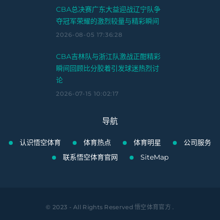
CBA总决赛广东大益迎战辽宁队争
夺冠军荣耀的激烈较量与精彩瞬间
2026-08-05 17:36:28
CBA吉林队与浙江队激战正酣精彩
瞬间回顾比分胶着引发球迷热烈讨
论
2026-07-15 10:02:17
导航
认识悟空体育
体育热点
体育明星
公司服务
联系悟空体育官网
SiteMap
© 2023 - All Rights Reserved
悟空体育官方
.