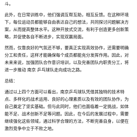
斗。
此外，在日常训练中，他们强调互帮互助，相互反馈。在这种环境
下，每位运动员都能够自由表达自己的想法，共同探讨问题解决方
案，从而提高整体水平。这种开放式交流，有利于创造更多创新策
略，并促使各自不断进步，实现双赢局面。
然而，仅靠良好的气氛还不够，要真正实现高效协作，还需要明确
分工和责任，这样才能确保每个成员都能充分发挥作用。因此，对
未来来说，加强团队合作意识培训，以及完善团队内职责分工，将
进一步推动 南京 乒乓球队走向成功之路。
总结：
通过以上四个方面可以看出，南京乒乓球队凭借其独特的技术特
点、多样化的战术运用、良好的心理素质以及有效的团队协作，为
自己奠定了坚实基础。但与此同时，他们也面临着一定挑战，如体
能不足、战术创新不足等问题。因此，在今后的发展过程中，需要
继续强化这些领域，通过科学合理的方法，不断完善自身，以便在
激烈竞争中立于不败之地。