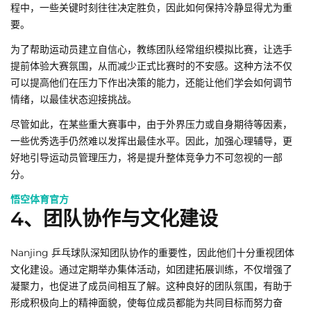
程中，一些关键时刻往往决定胜负，因此如何保持冷静显得尤为重
要。
为了帮助运动员建立自信心，教练团队经常组织模拟比赛，让选手
提前体验大赛氛围，从而减少正式比赛时的不安感。这种方法不仅
可以提高他们在压力下作出决策的能力，还能让他们学会如何调节
情绪，以最佳状态迎接挑战。
尽管如此，在某些重大赛事中，由于外界压力或自身期待等因素，
一些优秀选手仍然难以发挥出最佳水平。因此，加强心理辅导，更
好地引导运动员管理压力，将是提升整体竞争力不可忽视的一部
分。
悟空体育官方
4、团队协作与文化建设
Nanjing 乒乓球队深知团队协作的重要性，因此他们十分重视团体
文化建设。通过定期举办集体活动，如团建拓展训练，不仅增强了
凝聚力，也促进了成员间相互了解。这种良好的团队氛围，有助于
形成积极向上的精神面貌，使每位成员都能为共同目标而努力奋