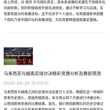
综上所述，对 南京 乒乓球队而言，其未来发展的关键在于持续优化
内部机制，同时积极吸收外部先进经验，通过不断学习与实践，实
现更高层次的发展目标。这不仅关乎个人成长，也将直接影响到整
个团队乃至中国乒坛的发展进程，为实现更辉煌成就奠定基础。
马来西亚与越南足球对决精彩竞猜分析及赛前预测
2026-06-26 15:09:51
马来西亚与越南之间的足球对决总是引人注目，两国在这一领域的
竞争历史悠久，球迷热情高涨。本文将从四个方面进行详细分析，
以预测即将到来的比赛结果。首先，我们将回顾两队的历史交锋记
录，以及各自近年来的表现和状态；其次，分析双方球队的阵容与