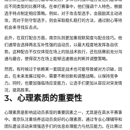
应不同类型的比赛环境。在单打赛事中，他们强调个人特色，根据
选手特点制定相应策略。例如，对于攻击型选手，会鼓励其主动进
攻，而对于防守型选手，则会采取稳扎稳打的方法，通过耐心等待
机会来寻找反击点。
此外，在双打配合方面，南京队则更加重视默契度与配合技巧。他
们通常会选择两名互补性强的运动员，以最大程度地发挥各自优
势。这种配合不仅仅体现在场上的技战术执行，还包括赛前充分沟
通与磨合，使得双方在场上能够迅速做出判断并调整策略。
然而，有时候过于依赖某一套固定战术也可能导致被对方识破，因
此，在未来发展过程中，需要不断创新和调整战略，以保持竞争
力。同时，也要加强临场应变能力，让选手们更加从容应对突发情
况，提高胜率。
3、心理素质的重要性
心理素质是影响运动员表现的重要因素之一，尤其是在高水平赛事
中。南京队注重培养运动员良好的心理素质，通过专业心理辅导和
团队建设活动来增强选手们的信息处理能力与抗压能力。在比赛过