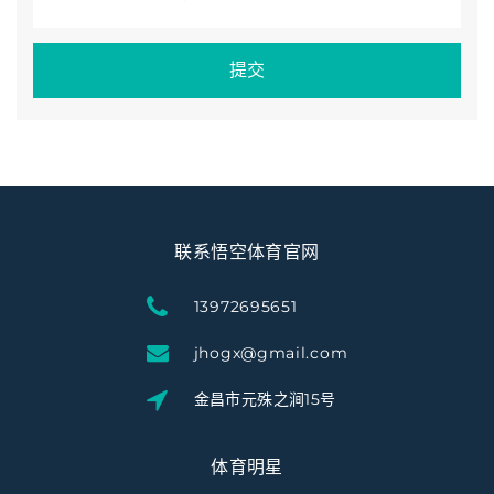
提交
联系悟空体育官网
13972695651
jhogx@gmail.com
金昌市元殊之涧15号
体育明星