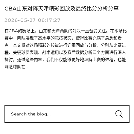
CBA山东对阵天津精彩回放及最终比分分析分享
2026-05-27 06:17:27
在CBA的赛场上，山东和天津两队的对决一直备受关注。在本场比
赛中，两队展现了高水平的竞技状态，使得比赛充满了悬念和看
点。本文将对这场精彩的较量进行详细回放与分析，分别从比赛过
程、关键球员表现、战术运用以及赛后数据分析四个方面进行深入
探讨。通过这些内容，我们不仅能够更好地理解比赛的进程，也能
洞悉球队在...
Search the blog...