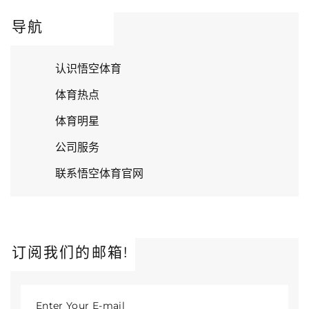
导航
认识悟空体育
体育热点
体育明星
公司服务
联系悟空体育官网
订阅我们的邮箱!
Enter Your E-mail