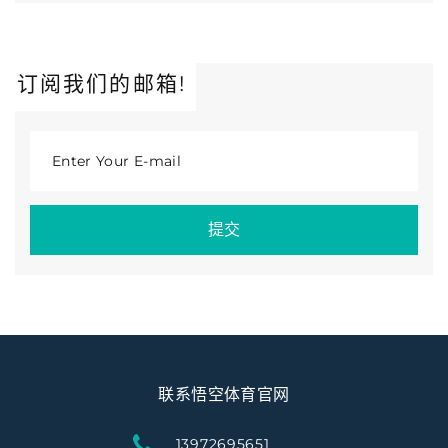
订阅我们的邮箱!
Enter Your E-mail
提交
联系悟空体育官网
13972695651