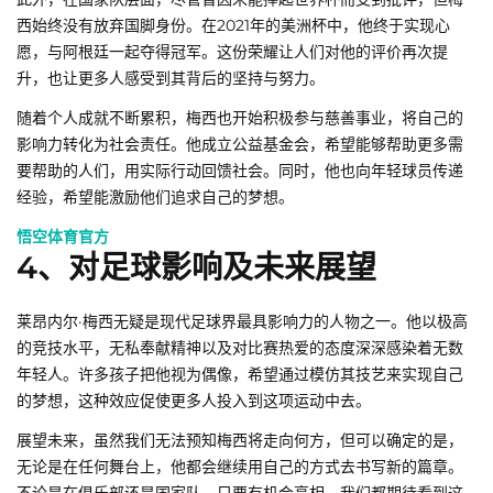
西始终没有放弃国脚身份。在2021年的美洲杯中，他终于实现心
愿，与阿根廷一起夺得冠军。这份荣耀让人们对他的评价再次提
升，也让更多人感受到其背后的坚持与努力。
随着个人成就不断累积，梅西也开始积极参与慈善事业，将自己的
影响力转化为社会责任。他成立公益基金会，希望能够帮助更多需
要帮助的人们，用实际行动回馈社会。同时，他也向年轻球员传递
经验，希望能激励他们追求自己的梦想。
悟空体育官方
4、对足球影响及未来展望
莱昂内尔·梅西无疑是现代足球界最具影响力的人物之一。他以极高
的竞技水平，无私奉献精神以及对比赛热爱的态度深深感染着无数
年轻人。许多孩子把他视为偶像，希望通过模仿其技艺来实现自己
的梦想，这种效应促使更多人投入到这项运动中去。
展望未来，虽然我们无法预知梅西将走向何方，但可以确定的是，
无论是在任何舞台上，他都会继续用自己的方式去书写新的篇章。