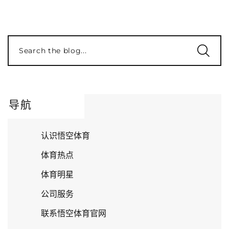
Search the blog...
导航
认识悟空体育
体育热点
体育明星
公司服务
联系悟空体育官网