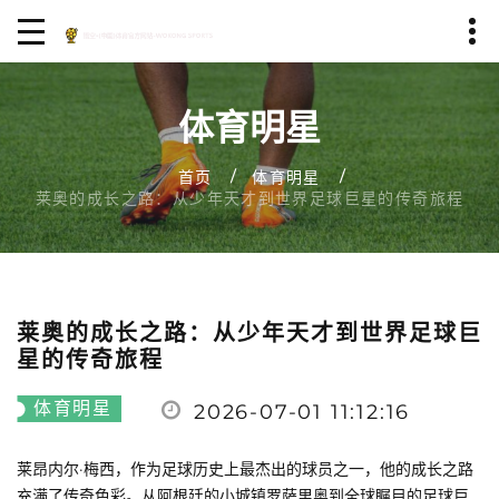
体育明星
首页
体育明星
莱奥的成长之路：从少年天才到世界足球巨星的传奇旅程
莱奥的成长之路：从少年天才到世界足球巨
星的传奇旅程
体育明星
2026-07-01 11:12:16
莱昂内尔·梅西，作为足球历史上最杰出的球员之一，他的成长之路
充满了传奇色彩。从阿根廷的小城镇罗萨里奥到全球瞩目的足球巨