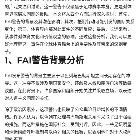
的广泛关注和讨论。这一警告不仅聚焦于足球赛事本身，更是对体
育界深层次问题的反映。本文将从四个方面进行深入探讨：首先，
FAI警告的背景及其潜在影响；其次，抵制行动可能引发的国际关系
变化；第三，体育界内部对此事件的不同反应；最后，长远来看，
该事件对体育文化和价值观念的影响。通过这些分析，我们可以更
好地理解这一事件在全球体育舞台上的重要性及其带来的深刻变
革。
1、FAI警告背景分析
FAI发布警告的背景主要源于以色列与巴勒斯坦之间长期存在的冲
突。这一冲突不仅涉及到国家安全，还触及人权和民族自决等敏感
议题。在此背景下，许多国家和组织开始关注并采取立场，以表达
对人道主义问题的关切。
除了政治因素外，这项警告也反映了公众舆论日益增长的不满情
绪。许多人认为，以色列在处理与巴勒斯坦关系时采取了过于强硬
的措施，而这种措施在国际社会上受到批评。因此，一些足坛明星
和球迷纷纷呼吁抵制与以色列相关的比赛，以表明他们对于人权问
题的不满。