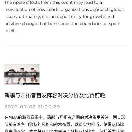
The ripple effects from this event may lead to a
reevaluation of how sports organizations approach global
issues; ultimately, it is an opportunity for growth and
positive change that transcends the boundaries of sport
itself.
鹈鹕与开拓者首发阵容对决分析及比赛前瞻
2026-07-02 21:00:29
在NBA的激烈赛季中，鹈鹕与开拓者之间的对决备受关注。两支球
队都有着各自独特的风格和战术布置，球员实力相当，使得这场比
赛充满悬念。本文将从四个方面深入分析这场比赛，包括首发阵容