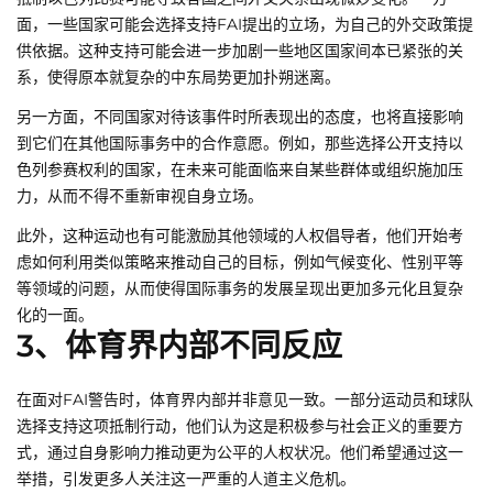
面，一些国家可能会选择支持FAI提出的立场，为自己的外交政策提
供依据。这种支持可能会进一步加剧一些地区国家间本已紧张的关
系，使得原本就复杂的中东局势更加扑朔迷离。
另一方面，不同国家对待该事件时所表现出的态度，也将直接影响
到它们在其他国际事务中的合作意愿。例如，那些选择公开支持以
色列参赛权利的国家，在未来可能面临来自某些群体或组织施加压
力，从而不得不重新审视自身立场。
此外，这种运动也有可能激励其他领域的人权倡导者，他们开始考
虑如何利用类似策略来推动自己的目标，例如气候变化、性别平等
等领域的问题，从而使得国际事务的发展呈现出更加多元化且复杂
化的一面。
3、体育界内部不同反应
在面对FAI警告时，体育界内部并非意见一致。一部分运动员和球队
选择支持这项抵制行动，他们认为这是积极参与社会正义的重要方
式，通过自身影响力推动更为公平的人权状况。他们希望通过这一
举措，引发更多人关注这一严重的人道主义危机。