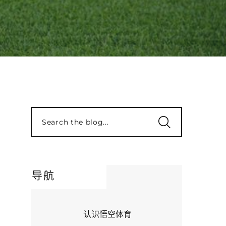
Search the blog...
导航
认识悟空体育