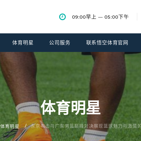
早上
下午
09:00
— 05:00
体育明星
公司服务
联系悟空体育官网
体育明星
东京电击与广东男篮巅峰对决展现篮球魅力与激情
体育明星