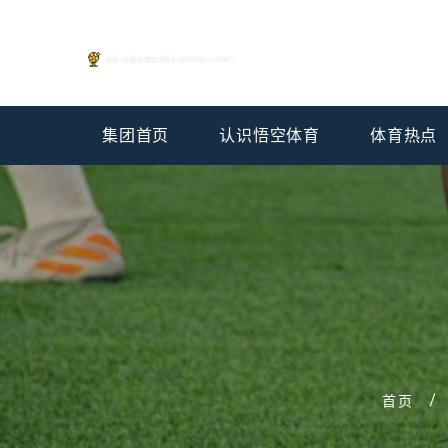
集团首页
认识悟空体育
体育热点
首页