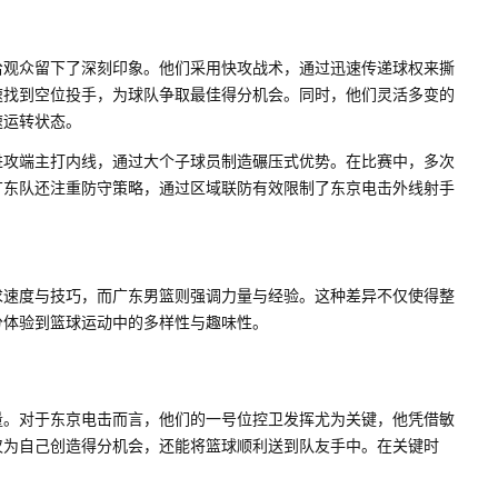
给观众留下了深刻印象。他们采用快攻战术，通过迅速传递球权来撕
速找到空位投手，为球队争取最佳得分机会。同时，他们灵活多变的
速运转状态。
进攻端主打内线，通过大个子球员制造碾压式优势。在比赛中，多次
广东队还注重防守策略，通过区域联防有效限制了东京电击外线射手
求速度与技巧，而广东男篮则强调力量与经验。这种差异不仅使得整
分体验到篮球运动中的多样性与趣味性。
量。对于东京电击而言，他们的一号位控卫发挥尤为关键，他凭借敏
仅为自己创造得分机会，还能将篮球顺利送到队友手中。在关键时
。