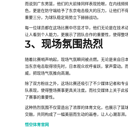
而说到广东男篮，他们的大前锋同样表现抢眼，在内线频
色，更是在防守端给予了东京电击极大的压力，让他们不
重要三分，为球队稳定局势立下赫赫战功。
每一位球员都在这场比赛中尽显才华，他们无论是在技术
让人看到个人能力，更展示了团队合作的重要性，使得整
3、现场氛围热烈
随着比赛哨声响起，现场气氛瞬间被点燃。无论是来自日
当东京电击取得领先时，日本观众欢呼雀跃，掌声雷动。
威，把现场气氛推向高潮。
除了双方粉丝之外，这场比赛还吸引了不少媒体记者和专
队表现，使得整场赛事更具关注度。而社交媒体上关于此
了赛事的重要性。
这种热烈氛围不仅营造出了浓厚的体育文化，也展示了篮
交融，共同构成了一幅美丽而生动的画卷，让人心潮澎湃
悟空体育官网