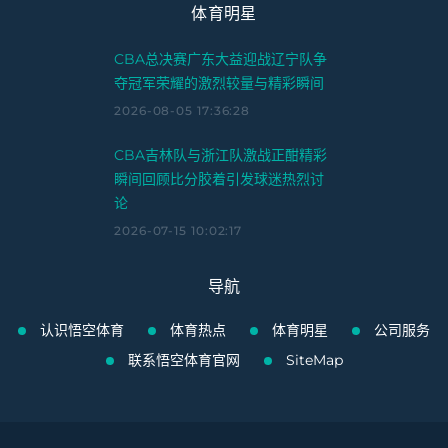
体育明星
CBA总决赛广东大益迎战辽宁队争
夺冠军荣耀的激烈较量与精彩瞬间
2026-08-05 17:36:28
CBA吉林队与浙江队激战正酣精彩
瞬间回顾比分胶着引发球迷热烈讨
论
2026-07-15 10:02:17
导航
认识悟空体育
体育热点
体育明星
公司服务
联系悟空体育官网
SiteMap