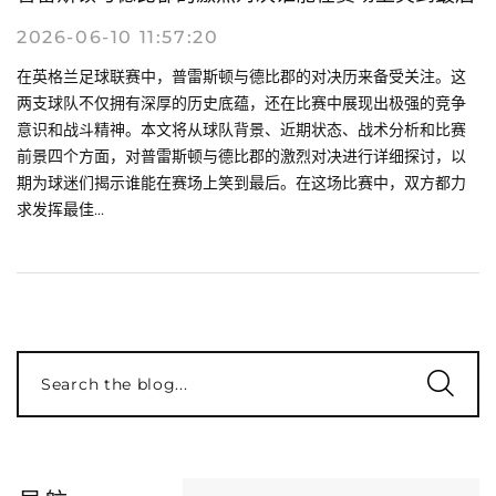
2026-06-10 11:57:20
在英格兰足球联赛中，普雷斯顿与德比郡的对决历来备受关注。这
两支球队不仅拥有深厚的历史底蕴，还在比赛中展现出极强的竞争
意识和战斗精神。本文将从球队背景、近期状态、战术分析和比赛
前景四个方面，对普雷斯顿与德比郡的激烈对决进行详细探讨，以
期为球迷们揭示谁能在赛场上笑到最后。在这场比赛中，双方都力
求发挥最佳...
Search the blog...