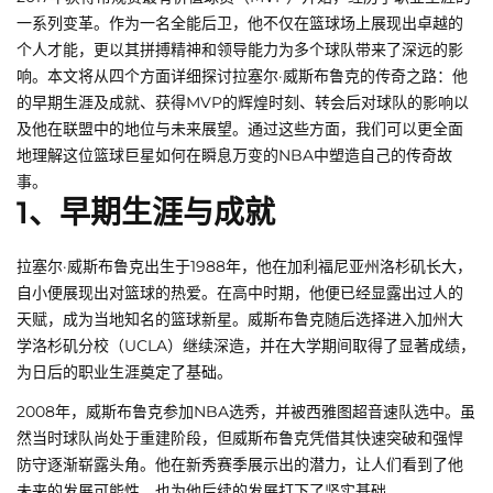
一系列变革。作为一名全能后卫，他不仅在篮球场上展现出卓越的
个人才能，更以其拼搏精神和领导能力为多个球队带来了深远的影
响。本文将从四个方面详细探讨拉塞尔·威斯布鲁克的传奇之路：他
的早期生涯及成就、获得MVP的辉煌时刻、转会后对球队的影响以
及他在联盟中的地位与未来展望。通过这些方面，我们可以更全面
地理解这位篮球巨星如何在瞬息万变的NBA中塑造自己的传奇故
事。
1、早期生涯与成就
拉塞尔·威斯布鲁克出生于1988年，他在加利福尼亚州洛杉矶长大，
自小便展现出对篮球的热爱。在高中时期，他便已经显露出过人的
天赋，成为当地知名的篮球新星。威斯布鲁克随后选择进入加州大
学洛杉矶分校（UCLA）继续深造，并在大学期间取得了显著成绩，
为日后的职业生涯奠定了基础。
2008年，威斯布鲁克参加NBA选秀，并被西雅图超音速队选中。虽
然当时球队尚处于重建阶段，但威斯布鲁克凭借其快速突破和强悍
防守逐渐崭露头角。他在新秀赛季展示出的潜力，让人们看到了他
未来的发展可能性，也为他后续的发展打下了坚实基础。