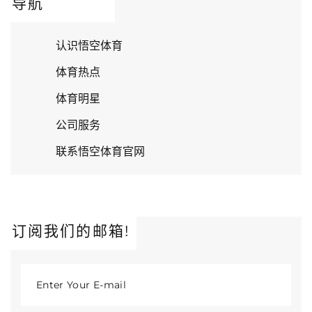
导航
认识悟空体育
体育热点
体育明星
公司服务
联系悟空体育官网
订阅我们的邮箱!
Enter Your E-mail