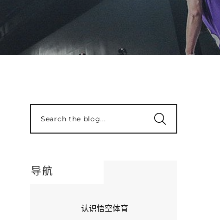
Search the blog...
导航
认识悟空体育