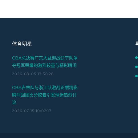
体育明星
CBA总决赛广东大益迎战辽宁队争
夺冠军荣耀的激烈较量与精彩瞬间
2026-08-05 17:36:28
CBA吉林队与浙江队激战正酣精彩
瞬间回顾比分胶着引发球迷热烈讨
论
2026-07-15 10:02:17