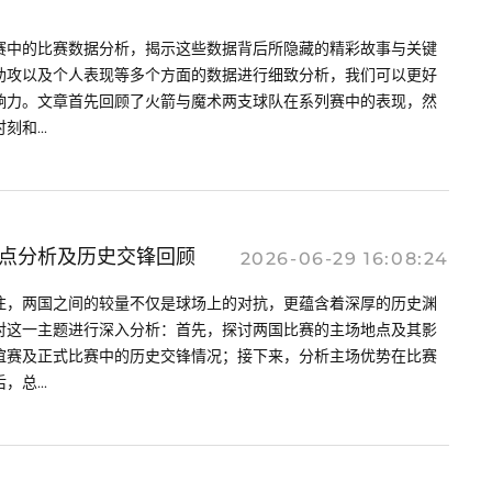
赛中的比赛数据分析，揭示这些数据背后所隐藏的精彩故事与关键
助攻以及个人表现等多个方面的数据进行细致分析，我们可以更好
响力。文章首先回顾了火箭与魔术两支球队在系列赛中的表现，然
和...
点分析及历史交锋回顾
2026-06-29 16:08:24
注，两国之间的较量不仅是球场上的对抗，更蕴含着深厚的历史渊
对这一主题进行深入分析：首先，探讨两国比赛的主场地点及其影
谊赛及正式比赛中的历史交锋情况；接下来，分析主场优势在比赛
总...