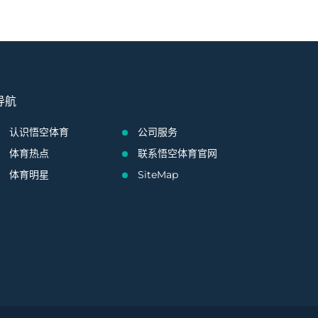
导航
认识悟空体育
公司服务
体育热点
联系悟空体育官网
体育明星
SiteMap