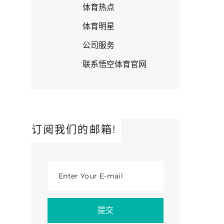
体育热点
体育明星
公司服务
联系悟空体育官网
订阅我们的邮箱!
Enter Your E-mail
提交