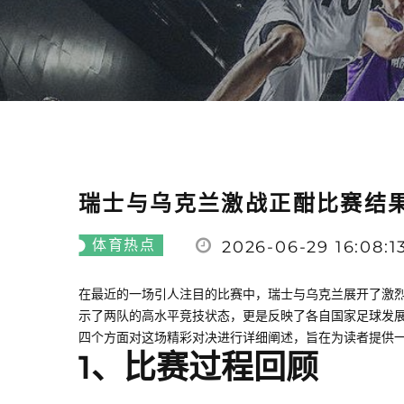
瑞士与乌克兰激战正酣比赛结
体育热点
2026-06-29 16:08:1
在最近的一场引人注目的比赛中，瑞士与乌克兰展开了激
示了两队的高水平竞技状态，更是反映了各自国家足球发
四个方面对这场精彩对决进行详细阐述，旨在为读者提供
1、比赛过程回顾