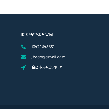
联系悟空体育官网
13972695651
jhogx@gmail.com
金昌市元殊之涧15号