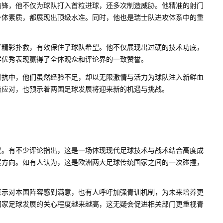
前锋，他不仅为球队打入首粒进球，还多次制造威胁。他精准的射门
身体素质，都展现出顶级水准。同时，他也是瑞士队进攻体系中的重
了精彩扑救，有效保住了球队希望。他不仅展现出过硬的技术功底，
样优秀表现赢得了全体观众和评论界的一致赞誉。
对抗中，他们虽然经验不足，却以无限激情与活力为球队注入新鲜血
着应对，也预示着两国足球发展将迎来新的机遇与挑战。
议。有不少评论指出，这是一场体现现代足球技术与战术结合高度成
展方向。如有人认为，这是欧洲两大足球传统国家之间的一次碰撞，
表示对本国阵容感到满意，也有人呼吁加强青训机制，为未来培养更
国家足球发展的关心程度越来越高，这无疑会促进相关部门更重视青