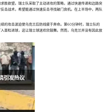
的求胜欲望。瑞士队采取了主动进攻的策略，通过快速传递和边路突
守反击战术，希望能通过快速反击寻找破门良机。在上半场中，两队
续的攻击波迫使乌克兰后防线疲于奔命。第60分钟时，瑞士队的
打入首粒进球，这让瑞士球迷欢欣鼓舞。然而，乌克兰并没有因此放
。