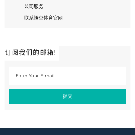
公司服务
联系悟空体育官网
订阅我们的邮箱!
Enter Your E-mail
提交