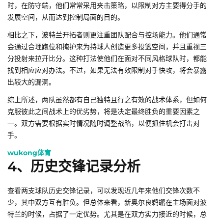
时，在防守端，他们常常采用夹击策略，以限制对方主要得分手的
发展空间，从而达到控制局面的目的。
相比之下，波特兰开拓者则更注重团队配合与控场能力。他们通常
会通过合理跑位和掩护来为持球人创造更多投篮空间，并且重视三
分投射来拉开比分。这种打法使他们在面对不同风格球队时，都能
找到相应应对办法。不过，如果无法有效限制对手快攻，将会暴露
出较大的漏洞。
综上所述，两队虽然都有自己独特且行之有效的战术体系，但如何
克服彼此之间战术上的优劣势，将是决定最终胜负的重要因素之
一。双方需要根据实时情况随时调整战略，以便抓住机会打击对
手。
wukong体育
4、历史交锋记录分析
查看两支球队历史交锋记录，可以发现近几年来他们交锋次数不
少，其中双方互有胜负。但总体来看，新奥尔良鹈鹕在主场面对波
特兰的时候，占据了一定优势。尤其是在双方实力接近的时候，总