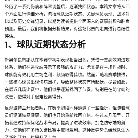
经历了一系列伤病和阵容调整后，逐渐找回状态。本篇文章将从四
个方面进行详细分析，包括球队近期状态、关键球员表现、战术对
比以及历史交锋记录，以期为读者提供全面深入的赛事前瞻和胜负
预测。最后，我们将根据分析结果，对这场比赛的走向进行总结性
评估。
1、球队近期状态分析
新奥尔良鹈鹕队在本赛季初期表现相当出色，凭借一套高效的进攻
体系，他们在进攻端展示了极强的攻击力。尤其是在主场作战时，
球队能有效利用主场之利，频频取得佳绩。然而，随着赛季推进，
一些核心球员出现伤病困扰，导致整体状态有所起伏。尽管如此，
在最近几场比赛中，他们似乎逐渐找回了节奏，特别是在防守端的
改善，使得对手很难轻易得分。
反观波特兰开拓者队，在赛季初段同样遭遇了一些挫折，但随着球
员们逐渐恢复健康，他们也开始重新找回自信。在过去几周里，开
拓者通过持续优化战术布局，提高了进攻效率，加之防守端的努
力，使他们在多场关键比赛中取得胜利。这种反弹势头给球队注入
了新的活力，也提升了士气。