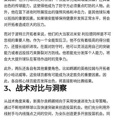
出色的传球能力，这使得他成为了防守方必须重点盯防的人物。此
外，他在篮下进攻时所展现出的强悍风格和冲击力，是其他球队难
以抵挡的重要因素。如果锡安能够保持健康并发挥正常水平，将会
对开拓者造成巨大的压力。
而对于波特兰开拓者来说，他们的大当家达米安·利拉德同样是不可
忽视的重要人物。作为一个全能型后卫，他不仅有着极高的得分能
力，还擅长组织进攻。在面对防守时，他可以灵活运用自己的突破
能力或者远投技巧来撕裂对方防线。他若能充分发挥个人能力，将
会大大提升球队在客场作战时的竞争力。
此外，两队还各自有其他重要角色，比如鹈鹕的英格拉姆与开拓者
的小哈达威等，这些球员都有可能成为决定胜负的重要因素。因
此，各自核心球员能否发挥出色，将直接影响比赛结果。
3、战术对比与洞察
从战术角度来看，新奥尔良鹈鹕倾向于采用快速进攻为主导策略，
通过不断地转移球以及快速突破来创造投篮机会。他们充分利用外
线射手与内线强点之间的空间，为全队创造更多开放投篮机会。同