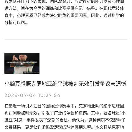
较两队在压力下的表现、团队凝聚力、应对挫折的能力以及心理调
适方法，旨在为今后的训练和比赛提供启示与借鉴。在现代竞技体
育中，心理素质已经成为决定胜负的重要因素，因此，通过科学的
分析可以帮...
小豌豆感慨克罗地亚绝平球被判无效引发争议与遗憾
2026-07-04 10:27:54
在最近一场引人注目的国际足球赛事中，克罗地亚队的绝平进球因
判罚问题被判无效，引发了广泛的争议和遗憾。其中，著名球员“小
豌豆”对这一事件发表了深刻的看法。他认为，这种判罚不仅影响了
比赛结果，更是让许多热爱足球的球迷感到失望。本文将从克罗地