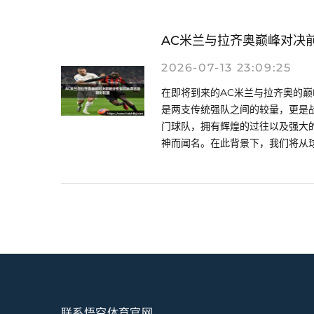
AC米兰与拉齐奥巅峰对决
2026-07-13 23:09:25
在即将到来的AC米兰与拉齐奥的
是两支传统强队之间的较量，更是
门球队，拥有辉煌的过往以及强大
神而闻名。在此背景下，我们将从球.
联系悟空体育官网