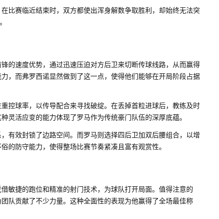
。在比赛临近结束时，双方都使出浑身解数争取胜利，却始终无法突
。
前锋的速度优势，通过迅速压迫对方后卫来切断传球线路，从而赢得
能力，而弗罗西诺显然做到了这一点，使得他们能够在开局阶段占据
注重控球率，以传导配合来寻找破绽。在丢掉首粒进球后，教练及时
这种灵活应变的能力体现了罗马作为传统豪门队伍的深厚底蕴。
系，有效封锁了边路空间。而罗马则选择四后卫加双后腰组合，以增
不俗的防守能力，使得整场比赛节奏紧凑且富有观赏性。
凭借敏捷的跑位和精准的射门技术，为球队打开局面。值得注意的
为团队贡献了不少力量。这种全面性的表现为他赢得了全场最佳称