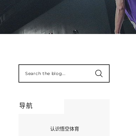
Search the blog...
导航
认识悟空体育