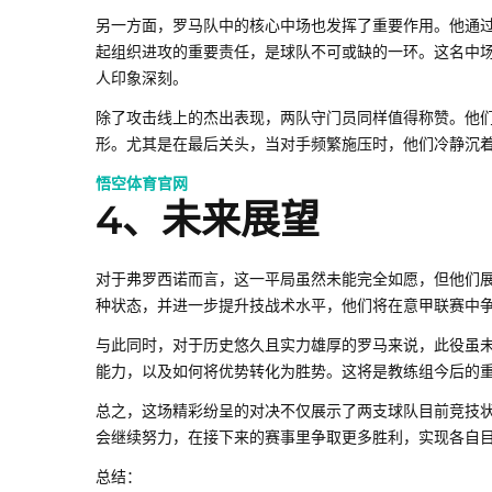
另一方面，罗马队中的核心中场也发挥了重要作用。他通
起组织进攻的重要责任，是球队不可或缺的一环。这名中
人印象深刻。
除了攻击线上的杰出表现，两队守门员同样值得称赞。他
形。尤其是在最后关头，当对手频繁施压时，他们冷静沉
悟空体育官网
4、未来展望
对于弗罗西诺而言，这一平局虽然未能完全如愿，但他们
种状态，并进一步提升技战术水平，他们将在意甲联赛中
与此同时，对于历史悠久且实力雄厚的罗马来说，此役虽
能力，以及如何将优势转化为胜势。这将是教练组今后的
总之，这场精彩纷呈的对决不仅展示了两支球队目前竞技
会继续努力，在接下来的赛事里争取更多胜利，实现各自
总结：