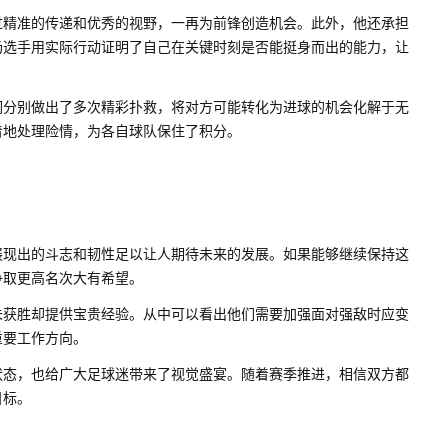
过精准的传递和优秀的视野，一再为前锋创造机会。此外，他还承担
场选手用实际行动证明了自己在关键时刻是否能挺身而出的能力，让
们分别做出了多次精彩扑救，将对方可能转化为进球的机会化解于无
着地处理险情，为各自球队保住了积分。
展现出的斗志和韧性足以让人期待未来的发展。如果能够继续保持这
争取更高名次大有希望。
未获胜却提供宝贵经验。从中可以看出他们需要加强面对强敌时应变
重要工作方向。
状态，也给广大足球迷带来了视觉盛宴。随着赛季推进，相信双方都
目标。