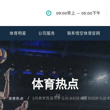
早上
下午
09:00
— 05:00
体育明星
公司服务
联系悟空体育官网
体育热点
2月弗罗西诺与罗马对决的经典时刻回顾与战
体育热点