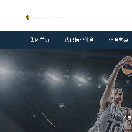
集团首页
认识悟空体育
体育热点
首页