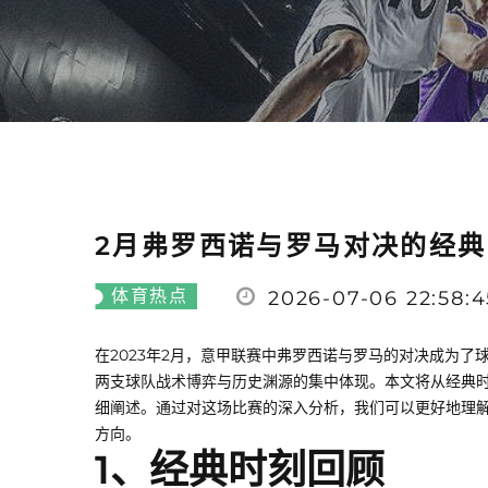
2月弗罗西诺与罗马对决的经
体育热点
2026-07-06 22:58:4
在2023年2月，意甲联赛中弗罗西诺与罗马的对决成为
两支球队战术博弈与历史渊源的集中体现。本文将从经典
细阐述。通过对这场比赛的深入分析，我们可以更好地理
方向。
1、经典时刻回顾