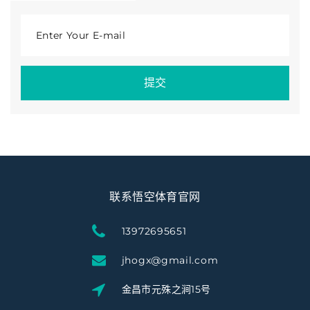
Enter Your E-mail
提交
联系悟空体育官网
13972695651
jhogx@gmail.com
金昌市元殊之涧15号