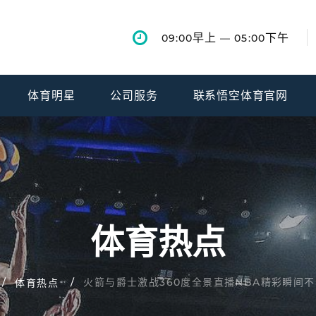
早上
下午
09:00
— 05:00
体育明星
公司服务
联系悟空体育官网
体育热点
火箭与爵士激战360度全景直播NBA精彩瞬间
体育热点