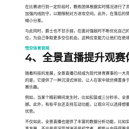
在比赛进行到一定阶段时，教练团体根据实时情况进行了
加强内线防守，以期限制对方进攻空间。此外，在落后的
缩小分差。
与此同时，爵士也不甘示弱，在面对强敌时不断优化自己
位，为自己争取更多空位机会。这种应变能力让他们在绝
悟空体育官网
4、全景直播提升观赛
随着科技的发展，全景直播已经成为现代体育赛事的一大
的是，它提供了一种沉浸式体验，让人在家中就仿佛置身
赛乐趣。
例如，当某个精彩瞬间发生时，比如扣篮或三分秒杀，全
撼。此外，有些平台还支持互动功能，让观众可以选择想
优势。
不仅如此，全景直播也提供了丰富的数据分析功能，比如
事发展。不论是资深篮球迷还是初学者，都能从中获得更