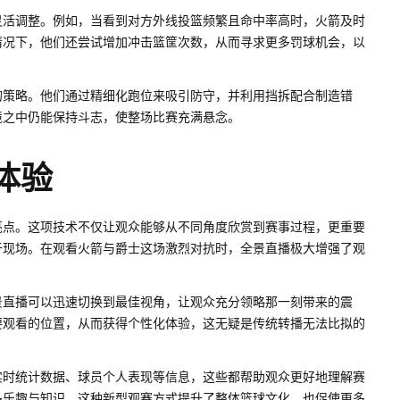
灵活调整。例如，当看到对方外线投篮频繁且命中率高时，火箭及时
情况下，他们还尝试增加冲击篮筐次数，从而寻求更多罚球机会，以
的策略。他们通过精细化跑位来吸引防守，并利用挡拆配合制造错
境之中仍能保持斗志，使整场比赛充满悬念。
体验
亮点。这项技术不仅让观众能够从不同角度欣赏到赛事过程，更重要
于现场。在观看火箭与爵士这场激烈对抗时，全景直播极大增强了观
景直播可以迅速切换到最佳视角，让观众充分领略那一刻带来的震
要观看的位置，从而获得个性化体验，这无疑是传统转播无法比拟的
实时统计数据、球员个人表现等信息，这些都帮助观众更好地理解赛
多乐趣与知识。这种新型观赛方式提升了整体篮球文化，也促使更多