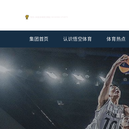
集团首页
认识悟空体育
体育热点
首页