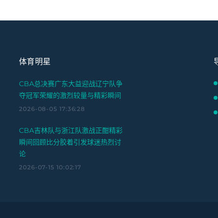
体育明星
CBA总决赛广东大益迎战辽宁队争
夺冠军荣耀的激烈较量与精彩瞬间
2026-08-05 17:36:28
CBA吉林队与浙江队激战正酣精彩
瞬间回顾比分胶着引发球迷热烈讨
论
2026-07-15 10:02:17