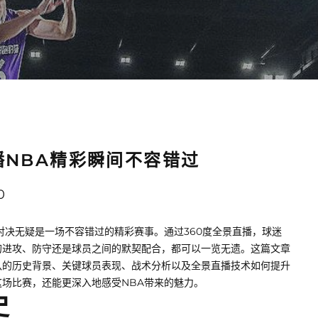
播NBA精彩瞬间不容错过
0
对决无疑是一场不容错过的精彩赛事。通过360度全景直播，球迷
的进攻、防守还是球员之间的默契配合，都可以一览无遗。这篇文章
队的历史背景、关键球员表现、战术分析以及全景直播技术如何提升
场比赛，还能更深入地感受NBA带来的魅力。
史