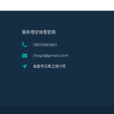
联系悟空体育官网
13972695651
jhogx@gmail.com
金昌市元殊之涧15号