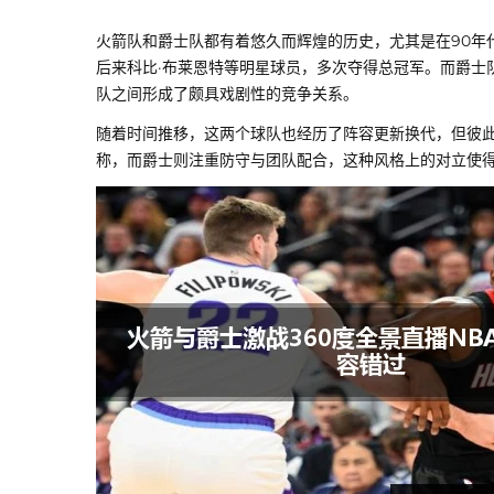
火箭队和爵士队都有着悠久而辉煌的历史，尤其是在90年
后来科比·布莱恩特等明星球员，多次夺得总冠军。而爵士
队之间形成了颇具戏剧性的竞争关系。
随着时间推移，这两个球队也经历了阵容更新换代，但彼
称，而爵士则注重防守与团队配合，这种风格上的对立使