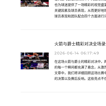
也为球迷提供了一场精彩的视觉盛
关键因素及球员表现，从而更好地
球员表现和团队配合四个方面进行详细
火箭与爵士精彩对决全场录
2026-06-14 06:17:49
在这场火箭与爵士的精彩对决中，
的每一个瞬间都充满了悬念，从激
文章中，我们将详细回顾这场比赛
的决策以及赛后反响。这些亮点不仅展