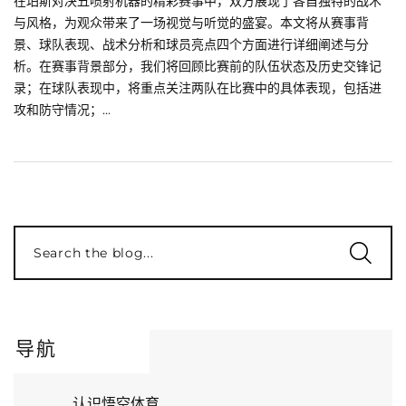
在珀斯对决丑喷射机器的精彩赛事中，双方展现了各自独特的战术
与风格，为观众带来了一场视觉与听觉的盛宴。本文将从赛事背
景、球队表现、战术分析和球员亮点四个方面进行详细阐述与分
析。在赛事背景部分，我们将回顾比赛前的队伍状态及历史交锋记
录；在球队表现中，将重点关注两队在比赛中的具体表现，包括进
攻和防守情况；...
Search the blog...
导航
认识悟空体育