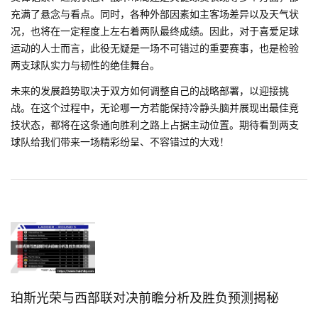
充满了悬念与看点。同时，各种外部因素如主客场差异以及天气状
况，也将在一定程度上左右着两队最终成绩。因此，对于喜爱足球
运动的人士而言，此役无疑是一场不可错过的重要赛事，也是检验
两支球队实力与韧性的绝佳舞台。
未来的发展趋势取决于双方如何调整自己的战略部署，以迎接挑
战。在这个过程中，无论哪一方若能保持冷静头脑并展现出最佳竞
技状态，都将在这条通向胜利之路上占据主动位置。期待看到两支
球队给我们带来一场精彩纷呈、不容错过的大戏！
珀斯光荣与西部联对决前瞻分析及胜负预测揭秘