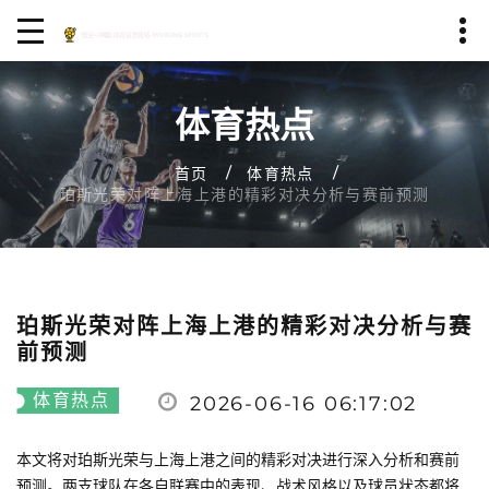
体育热点
首页
体育热点
珀斯光荣对阵上海上港的精彩对决分析与赛前预测
珀斯光荣对阵上海上港的精彩对决分析与赛
前预测
体育热点
2026-06-16 06:17:02
本文将对珀斯光荣与上海上港之间的精彩对决进行深入分析和赛前
预测。两支球队在各自联赛中的表现、战术风格以及球员状态都将