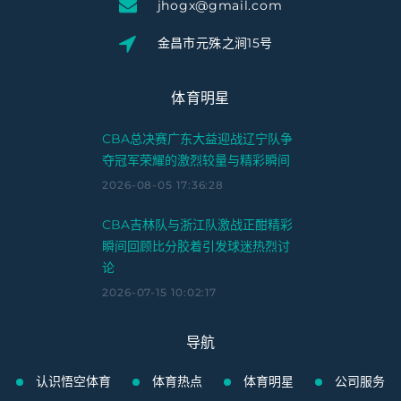
jhogx@gmail.com
金昌市元殊之涧15号
体育明星
CBA总决赛广东大益迎战辽宁队争
夺冠军荣耀的激烈较量与精彩瞬间
2026-08-05 17:36:28
CBA吉林队与浙江队激战正酣精彩
瞬间回顾比分胶着引发球迷热烈讨
论
2026-07-15 10:02:17
导航
认识悟空体育
体育热点
体育明星
公司服务