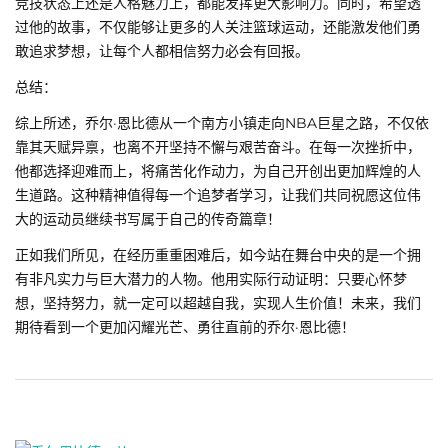
竞技状态上还是人格魅力上，都能发挥更大影响力。同时，希望透
过他的故事，不仅能够让更多的人关注篮球运动，还能激发他们勇
敢追求梦想，让每个人都相信努力必会有回报。
总结：
综上所述，乔尔·恩比德从一个南方小镇走向NBA巨星之路，不仅依
靠其天赋异禀，也离不开坚持不懈与艰苦奋斗。在每一次挫折中，
他都选择迎难而上，将痛苦化作动力，为自己开创出更加辉煌的人
生道路。这种精神值得每一个追梦者学习，让我们共同祝愿这位伟
大的运动员继续书写属于自己的传奇篇章！
正如我们所见，在经历重重困难后，如今站在舞台中央的是一个拥
有非凡实力与巨大潜力的人物。他用实际行动证明：只要心怀梦
想，坚持努力，就一定可以超越自我，实现人生价值！未来，我们
期待看到一个更加闪耀光芒、勇往直前的乔尔·恩比德！