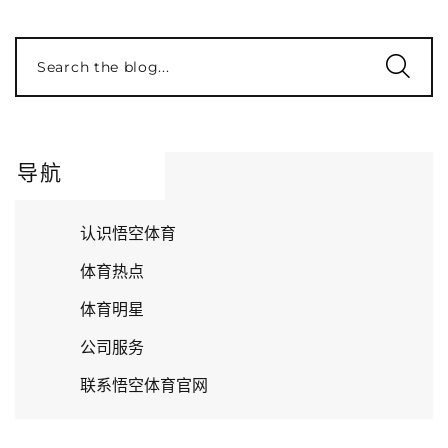
Search the blog...
导航
认识悟空体育
体育热点
体育明星
公司服务
联系悟空体育官网