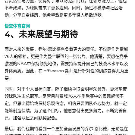
合灵活性与力量，使得对手难以防范。而且，在领导能力上，他也
不断成熟，为球队带来了更多胜利。同时，通过积极参与社区活
动，分享自身经历，他希望激励更多年轻人勇敢追梦。
悟空体育官网
4、未来展望与期待
面对未来的发展，乔尔·恩比德肩负着更大的责任。不仅是作为费城
76人的领袖，更是作为整个联盟的一张名片。他清楚，要想在竞争
激烈的NBA中保持领先地位，需要持续提升自己的技战术水平以及
身体素质。因此，在 offseason 期间进行针对性的训练变得尤为重
要。
同时，对于个人目标而言，除了继续争取全明星荣誉外，更渴望带
领球队冲击总冠军。尽管目前费城76人在季后赛中的表现起伏不
定，但恩比德始终保持乐观信念，相信只要团队齐心协力，就一定
能够创造佳绩。为了这个目标，他愿意付出更多努力，不断完善自
己，加强队伍之间默契配合。
最后，我们也期待看到一个更加全面发展的乔尔·恩比德，无论是在