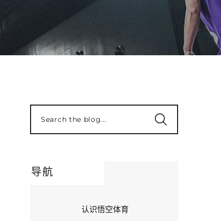
Search the blog...
导航
认识悟空体育