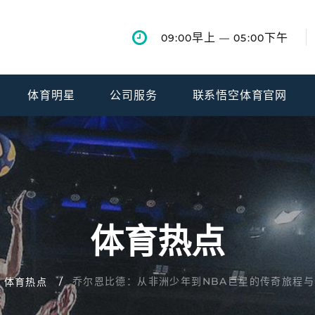
早上
下午
09:00
— 05:00
体育明星
公司服务
联系悟空体育官网
体育热点
乔尔恩比德：从非洲少年到NBA巨星的传奇旅程
体育热点