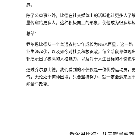
展。
除了公益事业外，比德在社交媒体上的活跃也让更多人了
量传递给更多人。这种积极向上的形象，使他成为很多年
总结：
乔尔恩比德从一个普通农村少年成长为NBA巨星，这一路
业生涯起伏，以及如今对社会积极贡献，每个阶段都体现
都展示出了极高的人格魅力，以及对于人生目标的不懈追
通过乔尔恩比德，我们看到的不仅仅是一位优秀运动员，
气，无论处于何种困境，只要坚持努力，就一定会迎来属
能量与改变。
乔尔恩比德：从天赋异禀到