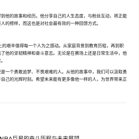
解到他的故事和经历。他分享自己的人生态度，与粉丝互动，将正能
轻人的榜样，而这也是对社会最有效的一种回馈方式。
上的艰辛值得每一个人为之感动。从家庭背景到教育历程，再到职
出了他的坚韧精神和奋斗意志。无论是在赛场上还是日常生活中，他
求。
更是一个勇敢追梦、不畏艰难的人。从他的故事中，我们可以汲取勇
于自己的光辉时刻。希望未来能有更多像他一样的人，为世界带来正
NBA巨星的奋斗历程与未来展望