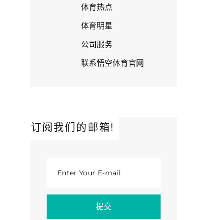
体育热点
体育明星
公司服务
联系悟空体育官网
订阅我们的邮箱!
Enter Your E-mail
提交