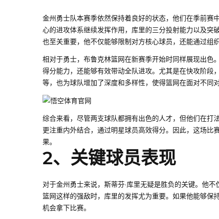
金州勇士队本赛季依然保持着良好的状态，他们在季前赛中
心的进攻体系继续发挥作用，库里的三分投射能力以及突破
也至关重要，他不仅能够限制对方核心球员，还能通过组
相对于勇士，布鲁克林篮网在新赛季开始时同样展现出色。凯
得分能力，还能够有效带动全队进攻。尤其是在快攻阶段，
等，也为球队增加了深度和多样性，使得篮网在面对不同
综合来看，尽管两支球队都拥有出色的人才，但他们在打
更注重内外结合，通过明星球员高效得分。因此，这场比
果。
2、关键球员表现
对于金州勇士来说，斯蒂芬·库里无疑是胜负的关键。他不
篮网这样的强敌时，库里的发挥尤为重要。如果他能够保
机会拿下比赛。