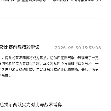
及比赛前瞻精彩解读
2026-05-30 15:53:08
中，两队的首发阵容将成为焦点。切尔西在新赛季中展现出了一定
富的经验和实力来取得胜利。本文将从四个方面进行深入分析：一
是各自战术风格的比较，三是球员状态的评估和影响，最后是历史
度...
后揭示两队实力对比与战术博弈