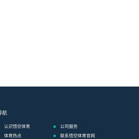
导航
认识悟空体育
公司服务
体育热点
联系悟空体育官网