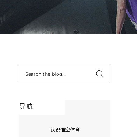
Search the blog...
导航
认识悟空体育