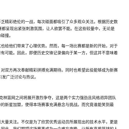
不乏精彩绝伦的一战，每次碰面都吸引了众多观众关注。根据历史数
比赛都呈现出紧张刺激氛围，让人欲罢不能。在这些较量中，无论是
力碰撞。
这也给他们带来了心理优势。然而，每一场比赛都是新的开始，对于
皆有可能。因此，即便历史交锋记录偏向于某一方，但这并不意味着
，对双方再次奉献精彩拼搏充满期待。同时也希望此役能够成为新赛
引发广泛讨论与热议。
布鲁克林篮网之间将展开激烈争夺，这是两个实力强劲且风格迥异团队
待的新星加盟，使得本场赛事充满悬念与挑战。而究竟谁能笑到最
引大量关注。不仅是为了欣赏优秀运动员所展现出的技术水平，更是
。因此，我们期望这场赛事成为一个难忘夜晚，让所有喜爱篮球的人