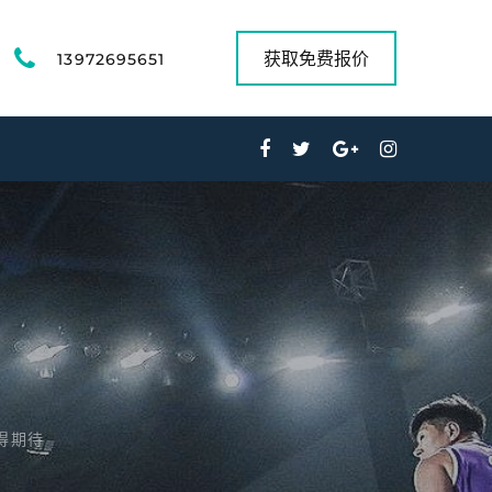
获取免费报价
13972695651
得期待