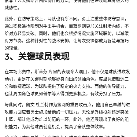
依靠个人天赋结合团队协作的方法，使得他们在进攻端具有极大的
威胁性。
此外，在防守策略上，两队也有所不同。勇士注重整体防守意识，
通过积极逼抢限制对手出手机会，而篮网则更加关注封堵内线，不
给对方轻易突破。同时，他们也会根据情况实施区域联防，以减缓
对方节奏。这种针对性的战术安排，让每次交锋都成为智慧与技巧
的较量。
3、关键球员表现
在本场比赛中，斯蒂芬·库里的表现令人瞩目，他不仅是球队进攻发
动机，更是在关键时刻能够挺身而出的领袖角色。库里凭借超远三
分和敏捷运球，为球队提供了稳定的火力支持。而他的传导能力，
也让周围角色球员如普尔等人得到更多机会，有效分担了压力。
与此同时，凯文·杜兰特作为篮网的重要攻击点，他用自己卓越的进
攻能力回应着勇士施加给他的一切压力。无论是外线投射还是突破
上篮，都让他成为难以防范的一环。此外，他还展现出了良好的组
织能力，为其他球员创造机会，提高了全队整体效率。