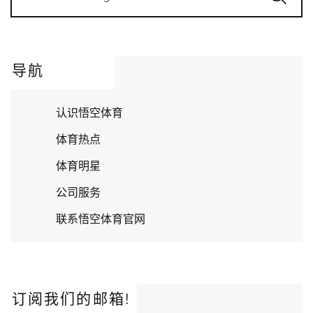
导航
认识悟空体育
体育热点
体育明星
公司服务
联系悟空体育官网
订阅我们的邮箱!