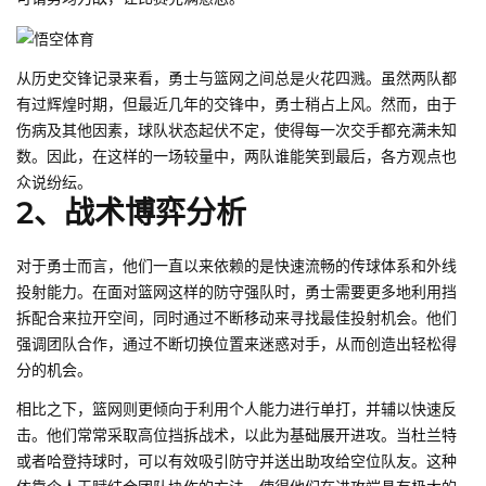
从历史交锋记录来看，勇士与篮网之间总是火花四溅。虽然两队都
有过辉煌时期，但最近几年的交锋中，勇士稍占上风。然而，由于
伤病及其他因素，球队状态起伏不定，使得每一次交手都充满未知
数。因此，在这样的一场较量中，两队谁能笑到最后，各方观点也
众说纷纭。
2、战术博弈分析
对于勇士而言，他们一直以来依赖的是快速流畅的传球体系和外线
投射能力。在面对篮网这样的防守强队时，勇士需要更多地利用挡
拆配合来拉开空间，同时通过不断移动来寻找最佳投射机会。他们
强调团队合作，通过不断切换位置来迷惑对手，从而创造出轻松得
分的机会。
相比之下，篮网则更倾向于利用个人能力进行单打，并辅以快速反
击。他们常常采取高位挡拆战术，以此为基础展开进攻。当杜兰特
或者哈登持球时，可以有效吸引防守并送出助攻给空位队友。这种