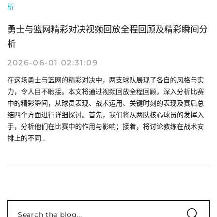
勇士与篮网精彩对决视频回放全程回顾及精彩瞬间分
析
2026-06-01 02:31:09
在这场勇士与篮网的精彩对决中，两支球队展现了各自的风格与实
力，令人目不暇接。本文将通过视频回放全程回顾，深入分析比赛
中的精彩瞬间，从球员表现、战术运用、关键时刻的表现及赛后总
结四个方面进行详细探讨。首先，我们将从两队核心球员的发挥入
手，分析他们在比赛中的作用与影响；接着，将讨论教练在战术安
排上的不同...
Search the blog...