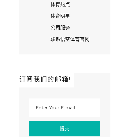
体育热点
体育明星
公司服务
联系悟空体育官网
订阅我们的邮箱!
Enter Your E-mail
提交