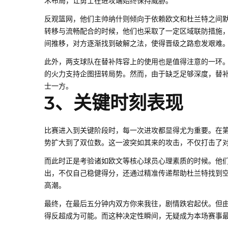
术布局，让勇士在进攻端始终保持威胁。
反观篮网，他们主帅纳什则倾向于依赖欧文和杜兰特之间
转移与流畅配合的时候，他们也采取了一定区域联防措施
间推移，对方逐渐找到破解之法，使得晋级之路愈发艰难
此外，两支球队在替补阵容上的使用也是值得注意的一环
的火力支持企图扭转局势。然而，由于缺乏足够深度，替
士一方。
3、关键时刻表现
比赛进入到关键阶段时，每一次进攻都显得尤为重要。在
势扩大到了双位数。这一波突如其来的攻击，不仅打击了
而此时正是考验诸如欧文等核心球员心理素质的时候。他
出，不仅自己稳健得分，还通过精准传递帮助杜兰特找到
高潮。
最终，在最后五分钟内双方你来我往，剧情跌宕起伏。但
得反超成为可能。而这种决定性瞬间，无疑成为本场赛事