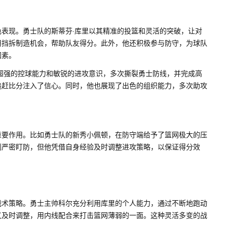
表现。勇士队的斯蒂芬·库里以其精准的投篮和灵活的突破，让对
用挡拆制造机会，帮助队友得分。此外，他还积极参与防守，为球队
因素。
超强的控球能力和敏锐的进攻意识，多次撕裂勇士防线，并完成高
追赶比分注入了信心。同时，他也展现了出色的组织能力，多次助攻
重要作用。比如勇士队的新秀小佩顿，在防守端给予了篮网极大的压
到严密盯防，但他凭借自身经验及时调整进攻策略，以保证得分效
战术策略。勇士主帅科尔充分利用库里的个人能力，通过不断地跑动
又及时调整，用内线配合来打击篮网薄弱的一面。这种灵活多变的战