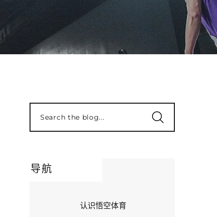
Search the blog...
导航
认识悟空体育