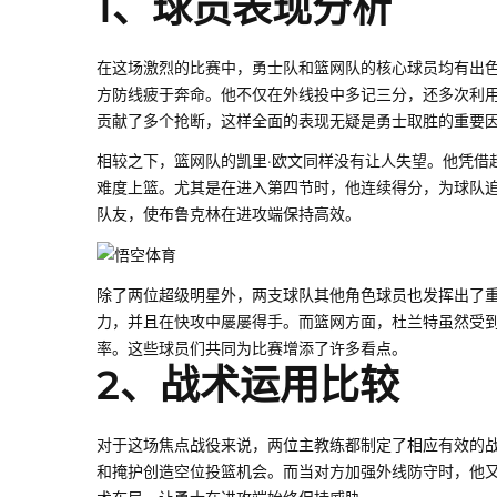
1、球员表现分析
在这场激烈的比赛中，勇士队和篮网队的核心球员均有出色
方防线疲于奔命。他不仅在外线投中多记三分，还多次利
贡献了多个抢断，这样全面的表现无疑是勇士取胜的重要
相较之下，篮网队的凯里·欧文同样没有让人失望。他凭借
难度上篮。尤其是在进入第四节时，他连续得分，为球队
队友，使布鲁克林在进攻端保持高效。
除了两位超级明星外，两支球队其他角色球员也发挥出了
力，并且在快攻中屡屡得手。而篮网方面，杜兰特虽然受
率。这些球员们共同为比赛增添了许多看点。
2、战术运用比较
对于这场焦点战役来说，两位主教练都制定了相应有效的
和掩护创造空位投篮机会。而当对方加强外线防守时，他