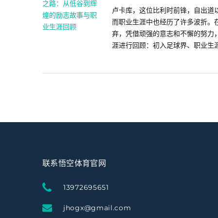
卢卡库，这位比利时前锋，自出道
而职业生涯中也经历了许多波折。
弃，凭借顽强的意志和不懈的努力
涯进行回顾：初入足球界、职业生涯的
联系悟空体育官网
13972695651
jhogx@gmail.com